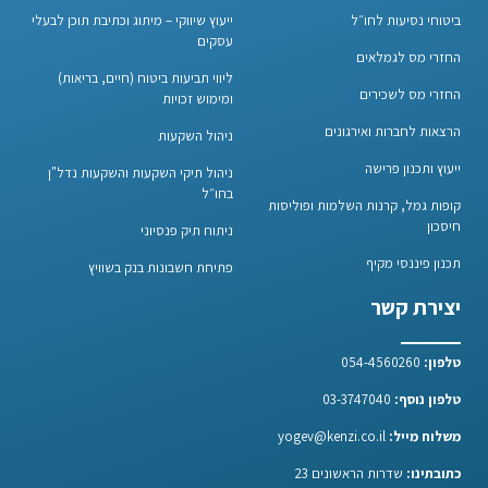
ביטוחי נסיעות לחו״ל
ייעוץ שיווקי – מיתוג וכתיבת תוכן לבעלי
עסקים
החזרי מס לגמלאים
ליווי תביעות ביטוח (חיים, בריאות)
החזרי מס לשכירים
ומימוש זכויות
הרצאות לחברות ואירגונים
ניהול השקעות
ייעוץ ותכנון פרישה
ניהול תיקי השקעות והשקעות נדל"ן
בחו״ל
קופות גמל, קרנות השלמות ופוליסות
חיסכון
ניתוח תיק פנסיוני
תכנון פיננסי מקיף
פתיחת חשבונות בנק בשוויץ
יצירת קשר
טלפון:
054-4560260
טלפון נוסף:
03-3747040
משלוח מייל:
yogev@kenzi.co.il
כתובתינו:
שדרות הראשונים 23